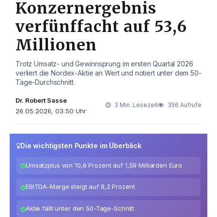
Konzernergebnis
verfünffacht auf 53,6
Millionen
Trotz Umsatz- und Gewinnsprung im ersten Quartal 2026
verliert die Nordex-Aktie an Wert und notiert unter dem 50-
Tage-Durchschnitt.
Dr. Robert Sasse
3 Min. Lesezeit
356 Aufrufe
26.05.2026, 03:50 Uhr
Die wichtigsten Punkte im Überblick
Umsatzplus von 10,6 Prozent auf 1,59 Milliarden Euro
EBITDA-Marge steigt auf 8,2 Prozent
Aktie fällt unter den 50-Tage-Schnitt