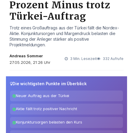
Prozent Minus trotz
Türkei-Auftrag
Trotz eines Großauftrags aus der Türkei fällt die Nordex-
Aktie. Konjunktursorgen und Margendruck belasten die
Stimmung der Anleger stärker als positive
Projektmeldungen.
Andreas Sommer
3 Min. Lesezeit
332 Aufrufe
27.05.2026, 21:26 Uhr
Die wichtigsten Punkte im Überblick
Neuer Auftrag aus der Türkei
Aktie fällt trotz positiver Nachricht
Konjunktursorgen belasten den Kurs