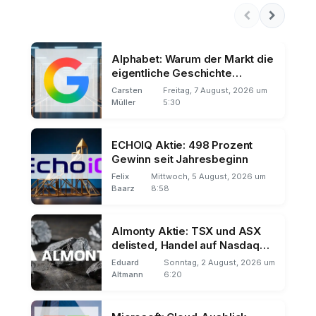
Alphabet: Warum der Markt die
eigentliche Geschichte
übersieht
Carsten
Freitag, 7 August, 2026 um
Müller
5:30
ECHOIQ Aktie: 498 Prozent
Gewinn seit Jahresbeginn
Felix
Mittwoch, 5 August, 2026 um
Baarz
8:58
Almonty Aktie: TSX und ASX
delisted, Handel auf Nasdaq
und Frankfurt
Eduard
Sonntag, 2 August, 2026 um
Altmann
6:20