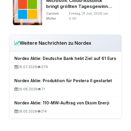
Microsoft: Cloud-Ausblick
bringt größten Tagesgewinn
der Börsengeschichte
Carsten
Freitag, 31 Juli, 2026 um
Müller
5:30
Weitere Nachrichten zu Nordex
Nordex Aktie: Deutsche Bank hebt Ziel auf 61 Euro
26.07.2026
379
Nordex Aktie: Produktion für Pestera II gestartet
26.06.2026
71
Nordex Aktie: 110-MW-Auftrag von Eksim Enerji
28.05.2026
214