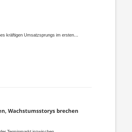
eines kräftigen Umsatzsprungs im ersten…
ten, Wachstumsstorys brechen
t der Terminmarkt inzwischen…