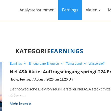
Analystenstimmen
Earnings
Aktien
M
KATEGORIE
EARNINGS
Earnings
Erneuerbare Energien
Turnaround
Wasserstoff
Nel ASA Aktie: Auftragseingang springt 224 P
Heute, Freitag, 7 August, 2026 um 11:20 Uhr
Der norwegische Elektrolyseur-Hersteller Nel ASA steckt mitt
tieferer…
Mehr lesen