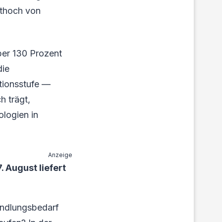
ithoch von
ber 130 Prozent
die
tionsstufe —
 trägt,
ologien in
Anzeige
 August liefert
andlungsbedarf