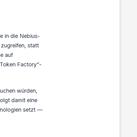
e in die Nebius-
ugreifen, statt
le auf
„Token Factory“-
rauchen würden,
olgt damit eine
hnologien setzt —