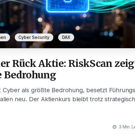
,
,
men
Cyber Security
DAX
r Rück Aktie: RiskScan zeig
te Bedrohung
t Cyber als größte Bedrohung, besetzt Führungs
lien neu. Der Aktienkurs bleibt trotz strategisch
3 Min. L