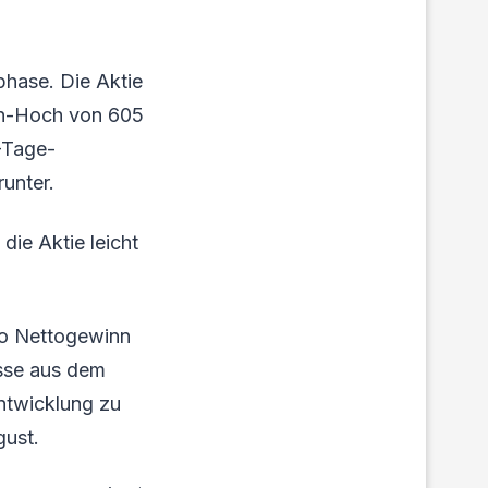
phase. Die Aktie
en-Hoch von 605
-Tage-
runter.
die Aktie leicht
ro Nettogewinn
isse aus dem
ntwicklung zu
gust.