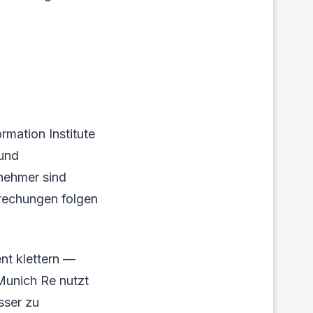
rmation Institute
 und
lnehmer sind
brechungen folgen
nt klettern —
 Munich Re nutzt
sser zu