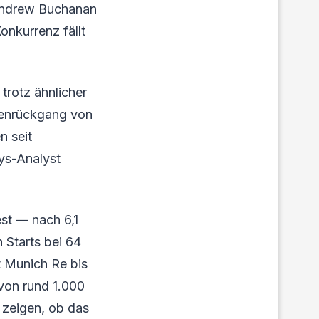
 Andrew Buchanan
onkurrenz fällt
rotz ähnlicher
menrückgang von
n seit
ys-Analyst
st — nach 6,1
 Starts bei 64
nt Munich Re bis
von rund 1.000
 zeigen, ob das