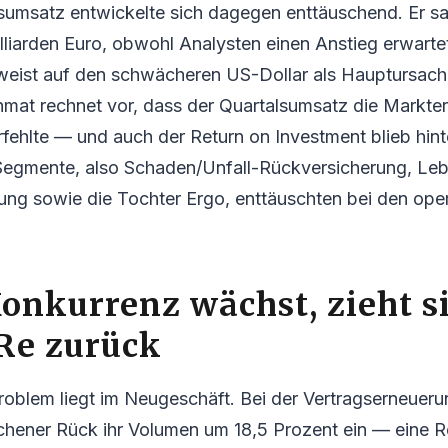
sumsatz entwickelte sich dagegen enttäuschend. Er s
lliarden Euro, obwohl Analysten einen Anstieg erwarte
ist auf den schwächeren US-Dollar als Hauptursache
hmat rechnet vor, dass der Quartalsumsatz die Markt
rfehlte — und auch der Return on Investment blieb hin
i Segmente, also Schaden/Unfall-Rückversicherung, Le
ung sowie die Tochter Ergo, enttäuschten bei den ope
onkurrenz wächst, zieht s
Re zurück
roblem liegt im Neugeschäft. Bei der Vertragserneuerun
hener Rück ihr Volumen um 18,5 Prozent ein — eine R