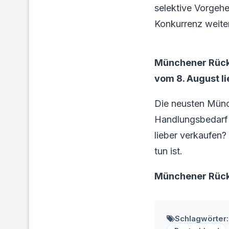
selektive Vorgeh
Konkurrenz weite
Münchener Rück
vom 8. August li
Die neusten Münc
Handlungsbedarf f
lieber verkaufen?
tun ist.
Münchener Rück
Schlagwörter: