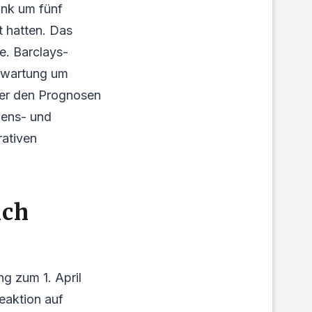
ank um fünf
t hatten. Das
. Barclays-
erwartung um
ter den Prognosen
bens- und
rativen
ich
g zum 1. April
eaktion auf