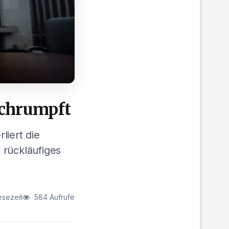
schrumpft
liert die
 rückläufiges
esezeit
584 Aufrufe