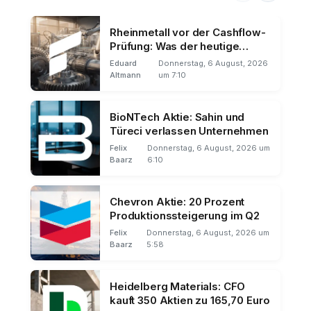
Rheinmetall vor der Cashflow-
Prüfung: Was der heutige
Bericht entscheidet
Eduard
Donnerstag, 6 August, 2026
Altmann
um 7:10
BioNTech Aktie: Sahin und
Türeci verlassen Unternehmen
Felix
Donnerstag, 6 August, 2026 um
Baarz
6:10
Chevron Aktie: 20 Prozent
Produktionssteigerung im Q2
Felix
Donnerstag, 6 August, 2026 um
Baarz
5:58
Heidelberg Materials: CFO
kauft 350 Aktien zu 165,70 Euro