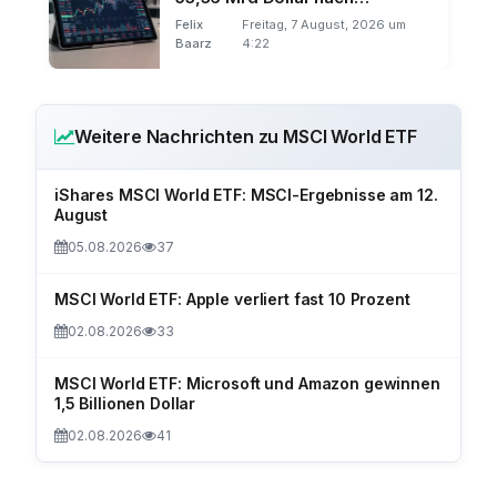
Gebührensenkung
Felix
Freitag, 7 August, 2026 um
Baarz
4:22
Weitere Nachrichten zu MSCI World ETF
iShares MSCI World ETF: MSCI-Ergebnisse am 12.
August
05.08.2026
37
MSCI World ETF: Apple verliert fast 10 Prozent
02.08.2026
33
MSCI World ETF: Microsoft und Amazon gewinnen
1,5 Billionen Dollar
02.08.2026
41