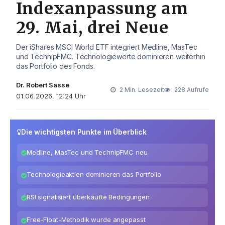
Indexanpassung am
29. Mai, drei Neue
Der iShares MSCI World ETF integriert Medline, MasTec
und TechnipFMC. Technologiewerte dominieren weiterhin
das Portfolio des Fonds.
Dr. Robert Sasse
2 Min. Lesezeit
228 Aufrufe
01.06.2026, 12:24 Uhr
Die wichtigsten Punkte im Überblick
Medline, MasTec und TechnipFMC neu
Technologieaktien dominieren das Portfolio
RSI signalisiert überkaufte Bedingungen
Free-Float-Methodik wurde angepasst