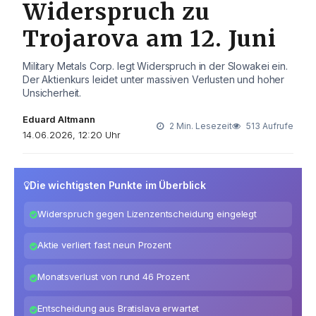
Widerspruch zu
Trojarova am 12. Juni
Military Metals Corp. legt Widerspruch in der Slowakei ein.
Der Aktienkurs leidet unter massiven Verlusten und hoher
Unsicherheit.
Eduard Altmann
2 Min. Lesezeit
513 Aufrufe
14.06.2026, 12:20 Uhr
Die wichtigsten Punkte im Überblick
Widerspruch gegen Lizenzentscheidung eingelegt
Aktie verliert fast neun Prozent
Monatsverlust von rund 46 Prozent
Entscheidung aus Bratislava erwartet