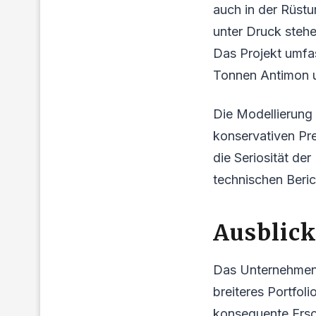
auch in der Rüstu
unter Druck stehe
Das Projekt umfas
Tonnen Antimon u
Die Modellierung 
konservativen Pr
die Seriosität de
technischen Beric
Ausblic
Das Unternehmen 
breiteres Portfol
konsequente Ersch