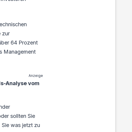
technischen
 zur
 über 64 Prozent
das Management
Anzeige
als-Analyse vom
ender
der sollten Sie
 Sie was jetzt zu