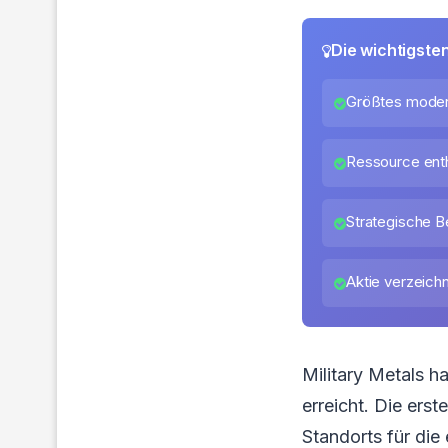
Die wichtigste
Größtes moder
Ressource ent
Strategische B
Aktie verzeichn
Military Metals h
erreicht. Die ers
Standorts für di