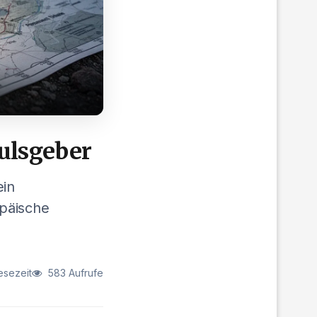
pulsgeber
ein
opäische
esezeit
583 Aufrufe