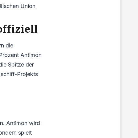
äischen Union.
ffiziell
n die
 Prozent Antimon
ie Spitze der
schiff-Projekts
en. Antimon wird
ondern spielt