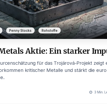
,
,
Penny Stocks
Rohstoffe
Metals Aktie: Ein starker Im
urcenschätzung für das Trojárová-Projekt zeigt 
rkommen kritischer Metalle und stärkt die eur
ie.
3 Min. L