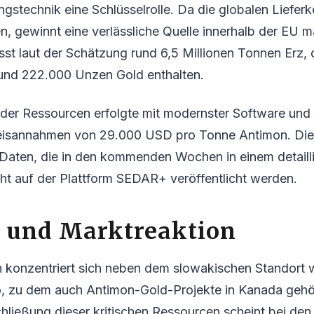
ngstechnik eine Schlüsselrolle. Da die globalen Liefe
n, gewinnt eine verlässliche Quelle innerhalb der EU 
st laut der Schätzung rund 6,5 Millionen Tonnen Erz,
nd 222.000 Unzen Gold enthalten.
der Ressourcen erfolgte mit modernster Software und 
eisannahmen von 29.000 USD pro Tonne Antimon. Dies
r Daten, die in den kommenden Wochen in einem detaill
ht auf der Plattform SEDAR+ veröffentlicht werden.
k und Marktreaktion
konzentriert sich neben dem slowakischen Standort we
io, zu dem auch Antimon-Gold-Projekte in Kanada gehö
ließung dieser kritischen Ressourcen scheint bei den