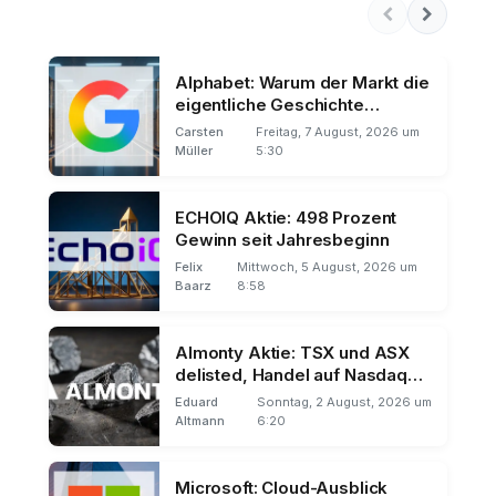
Alphabet: Warum der Markt die
eigentliche Geschichte
übersieht
Carsten
Freitag, 7 August, 2026 um
Müller
5:30
ECHOIQ Aktie: 498 Prozent
Gewinn seit Jahresbeginn
Felix
Mittwoch, 5 August, 2026 um
Baarz
8:58
Almonty Aktie: TSX und ASX
delisted, Handel auf Nasdaq
und Frankfurt
Eduard
Sonntag, 2 August, 2026 um
Altmann
6:20
Microsoft: Cloud-Ausblick