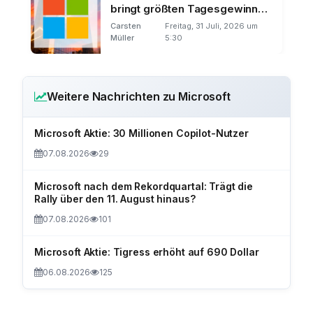
bringt größten Tagesgewinn
der Börsengeschichte
Carsten
Freitag, 31 Juli, 2026 um
Müller
5:30
Weitere Nachrichten zu Microsoft
Microsoft Aktie: 30 Millionen Copilot-Nutzer
07.08.2026
29
Microsoft nach dem Rekordquartal: Trägt die
Rally über den 11. August hinaus?
07.08.2026
101
Microsoft Aktie: Tigress erhöht auf 690 Dollar
06.08.2026
125