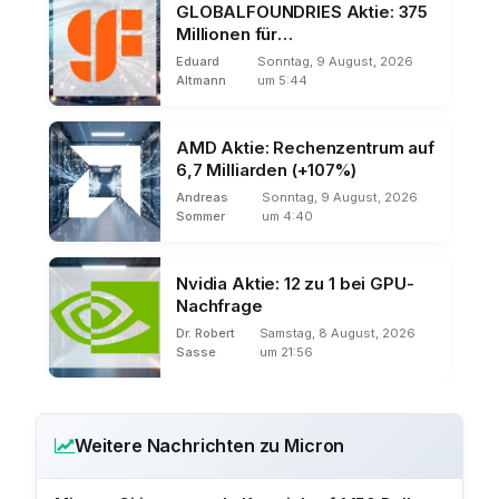
GLOBALFOUNDRIES Aktie: 375
Millionen für
Quantentechnologie
Eduard
Sonntag, 9 August, 2026
Altmann
um 5:44
AMD Aktie: Rechenzentrum auf
6,7 Milliarden (+107%)
Andreas
Sonntag, 9 August, 2026
Sommer
um 4:40
Nvidia Aktie: 12 zu 1 bei GPU-
Nachfrage
Dr. Robert
Samstag, 8 August, 2026
Sasse
um 21:56
Weitere Nachrichten zu Micron