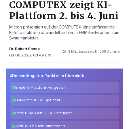
COMPUTEX zeigt KI-
Plattform 2. bis 4. Juni
Micron präsentiert auf der COMPUTEX eine umfassende
KI-Infrastruktur und wandelt sich vom HBM-Lieferanten zum
Systemanbieter.
Dr. Robert Sasse
3 Min. Lesezeit
209 Aufrufe
03.06.2026, 03:49 Uhr
Die wichtigsten Punkte im Überblick
Breite KI-Plattform vorgestellt
HBM4 mit 36 GB Speicher
Erste PCIe-Gen6-SSD verfügbar
Aktie auf neuem Allzeithoch