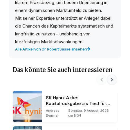
klarem Praxisbezug, um Lesern Orientierung in
einem dynamischen Marktumfeld zu bieten.
Mit seiner Expertise unterstützt er Anleger dabei,
die Chancen des Kapitalmarkts systematisch und
langfristig zu nutzen – unabhängig von
kurzfristigen Marktschwankungen.
Alle Artikel von Dr. Robert Sasse ansehen
Das könnte Sie auch interessieren
SK Hynix Aktie:
Kapitalrückgabe als Test für
den Kurs
Andreas
Sonntag, 9 August, 2026
Sommer
um 8:34