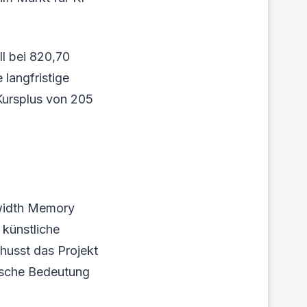
ll bei 820,70
 langfristige
 Kursplus von 205
dwidth Memory
künstliche
chusst das Projekt
gische Bedeutung