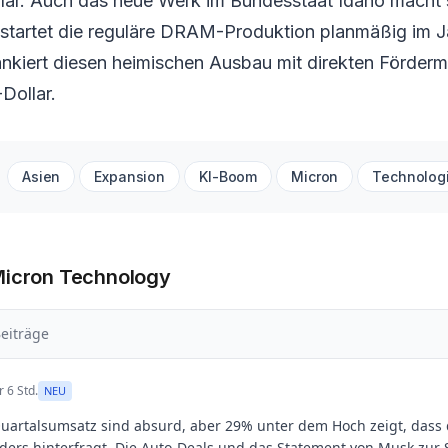
llar. Auch das neue Werk im Bundesstaat Idaho macht 
t startet die reguläre DRAM-Produktion planmäßig im J
nkiert diesen heimischen Ausbau mit direkten Fördermi
Dollar.
Asien
Expansion
KI-Boom
Micron
Technolog
Micron Technology