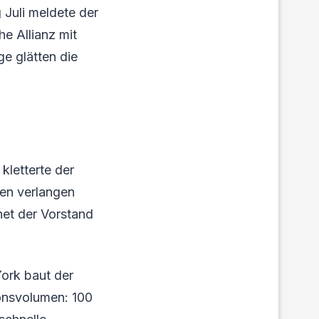
 Juli meldete der
he Allianz mit
ge glätten die
kletterte der
ren verlangen
net der Vorstand
ork baut der
ionsvolumen: 100