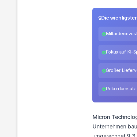
Die wichtigste
Milliardeninvest
Fokus auf KI-S
Großer Lieferv
Rekordumsatz v
Micron Technolog
Unternehmen baut
umgerechnet 9,3 M