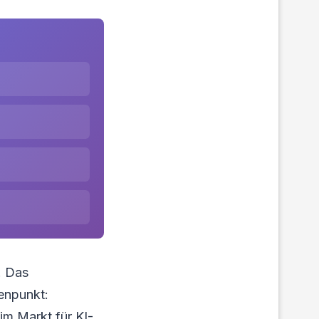
. Das
enpunkt:
im Markt für KI-