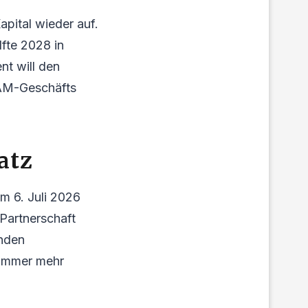
pital wieder auf.
lfte 2028 in
t will den
RAM-Geschäfts
atz
m 6. Juli 2026
 Partnerschaft
enden
 immer mehr