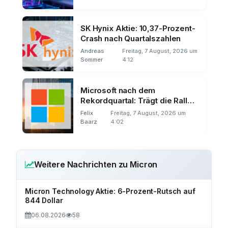
SK Hynix Aktie: 10,37-Prozent-
Crash nach Quartalszahlen
Andreas
Freitag, 7 August, 2026 um
Sommer
4:12
Microsoft nach dem
Rekordquartal: Trägt die Rally
über den 11. August hinaus?
Felix
Freitag, 7 August, 2026 um
Baarz
4:02
Weitere Nachrichten zu Micron
Micron Technology Aktie: 6-Prozent-Rutsch auf
844 Dollar
06.08.2026
58