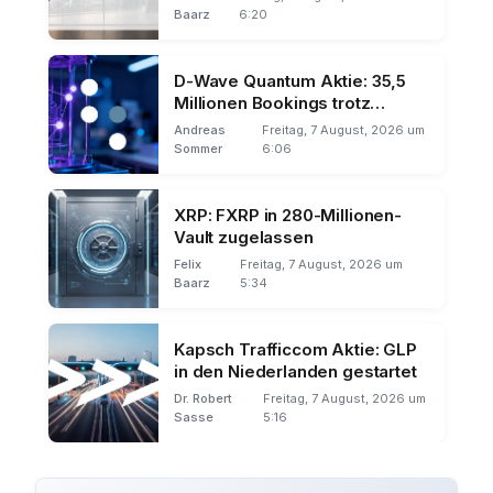
Baarz
6:20
D-Wave Quantum Aktie: 35,5
Millionen Bookings trotz
Umsatz-Miss
Andreas
Freitag, 7 August, 2026 um
Sommer
6:06
XRP: FXRP in 280-Millionen-
Vault zugelassen
Felix
Freitag, 7 August, 2026 um
Baarz
5:34
Kapsch Trafficcom Aktie: GLP
in den Niederlanden gestartet
Dr. Robert
Freitag, 7 August, 2026 um
Sasse
5:16