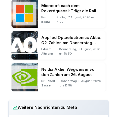
Microsoft nach dem
Rekordquartal: Trägt die Rally
über den 11. August hinaus?
Felix
Freitag, 7 August, 2026 um
Baarz
4:02
Applied Optoelectronics Aktie:
Q2-Zahlen am Donnerstag
nach US-Börsenschluss
Eduard
Donnerstag, 6 August, 2026
Altmann
um 18:50
Nvidia Aktie: Wegweiser vor
den Zahlen am 26. August
Dr. Robert
Donnerstag, 6 August, 2026
Sasse
um 17:58
Weitere Nachrichten zu Meta