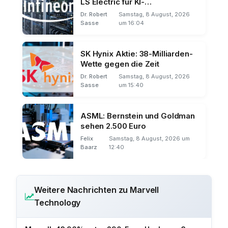
LS Electric für KI-
Rechenzentren
Dr. Robert
Samstag, 8 August, 2026
Sasse
um 16:04
SK Hynix Aktie: 38-Milliarden-
Wette gegen die Zeit
Dr. Robert
Samstag, 8 August, 2026
Sasse
um 15:40
ASML: Bernstein und Goldman
sehen 2.500 Euro
Felix
Samstag, 8 August, 2026 um
Baarz
12:40
Weitere Nachrichten zu Marvell
Technology