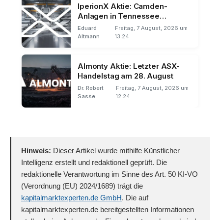
IperionX Aktie: Camden-
Anlagen in Tennessee
übernommen
Eduard
Freitag, 7 August, 2026 um
Altmann
13:24
Almonty Aktie: Letzter ASX-
Handelstag am 28. August
Dr. Robert
Freitag, 7 August, 2026 um
Sasse
12:24
Hinweis:
Dieser Artikel wurde mithilfe Künstlicher
Intelligenz erstellt und redaktionell geprüft. Die
redaktionelle Verantwortung im Sinne des Art. 50 KI-VO
(Verordnung (EU) 2024/1689) trägt die
kapitalmarktexperten.de GmbH
. Die auf
kapitalmarktexperten.de bereitgestellten Informationen