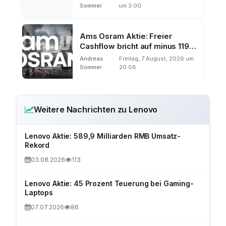
Sommer
um 3:00
Ams Osram Aktie: Freier
Cashflow bricht auf minus 119
Millionen
Andreas
Freitag, 7 August, 2026 um
Sommer
20:08
Weitere Nachrichten zu Lenovo
Lenovo Aktie: 589,9 Milliarden RMB Umsatz-
Rekord
03.08.2026
113
Lenovo Aktie: 45 Prozent Teuerung bei Gaming-
Laptops
07.07.2026
86