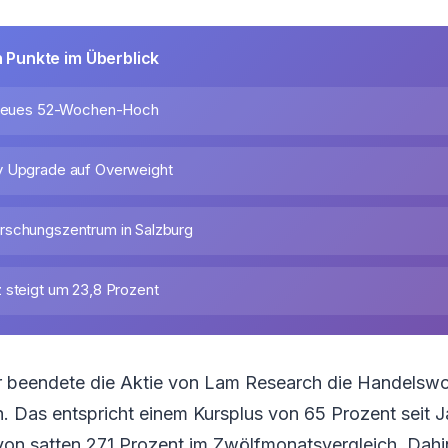
n Punkte im Überblick
t neues 52-Wochen-Hoch
y Upgrade auf Overweight
rschungszentrum in Salzburg
 steigt um 23,8 Prozent
r beendete die Aktie von Lam Research die Handelswo
Das entspricht einem Kursplus von 65 Prozent seit 
on satten 271 Prozent im Zwölfmonatsvergleich. Dahi