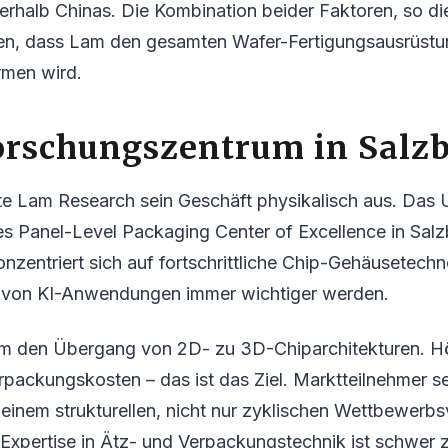
rhalb Chinas. Die Kombination beider Faktoren, so di
en, dass Lam den gesamten Wafer-Fertigungsausrüst
rmen wird.
orschungszentrum in Salz
ute Lam Research sein Geschäft physikalisch aus. Das
es Panel-Level Packaging Center of Excellence in Salz
nzentriert sich auf fortschrittliche Chip-Gehäusetechn
on KI-Anwendungen immer wichtiger werden.
um den Übergang von 2D- zu 3D-Chiparchitekturen. H
rpackungskosten – das ist das Ziel. Marktteilnehmer 
 einem strukturellen, nicht nur zyklischen Wettbewerbsv
 Expertise in Ätz- und Verpackungstechnik ist schwer 