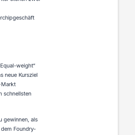
erchipgeschäft
„Equal-weight“
s neue Kursziel
-Markt
m schnellsten
u gewinnen, als
s dem Foundry-