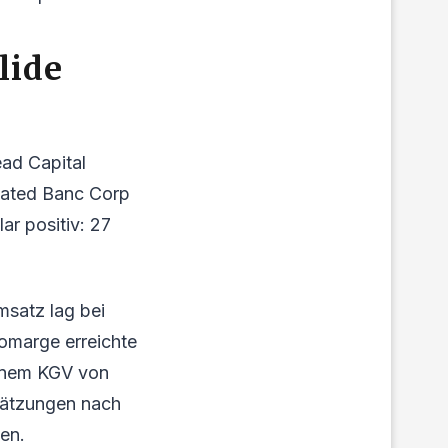
lide
ead Capital
iated Banc Corp
ar positiv: 27
msatz lag bei
tomarge erreichte
 einem KGV von
chätzungen nach
ten.