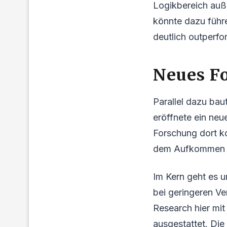
Logikbereich auße
könnte dazu führ
deutlich outperfo
Neues F
Parallel dazu ba
eröffnete ein neu
Forschung dort ko
dem Aufkommen v
Im Kern geht es 
bei geringeren Ve
Research hier mit
ausgestattet. Die