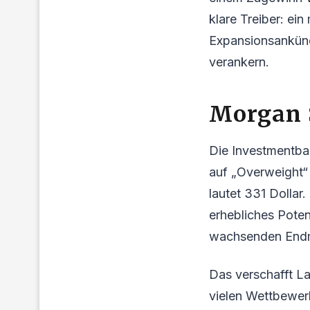
klare Treiber: ei
Expansionsankünd
verankern.
Morgan S
Die Investmentba
auf „Overweight“ 
lautet 331 Dolla
erhebliches Pote
wachsenden Endma
Das verschafft L
vielen Wettbewer