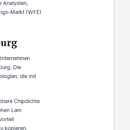
e Analysten,
ungs-Markt (WFE)
burg
 Unternehmen
burg. Die
ologien, die mit
öhere Chipdichte
sehen Lam
orteil
zu kopieren.