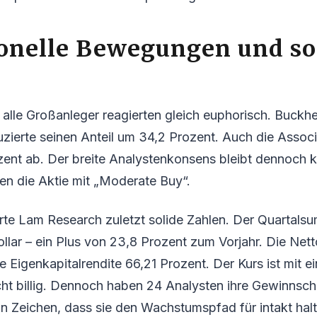
ionelle Bewegungen und so
t alle Großanleger reagierten gleich euphorisch. Buckh
ierte seinen Anteil um 34,2 Prozent. Auch die Assoc
ent ab. Der breite Analystenkonsens bleibt dennoch kl
en die Aktie mit „Moderate Buy“.
rte Lam Research zuletzt solide Zahlen. Der Quartalsu
ollar – ein Plus von 23,8 Prozent zum Vorjahr. Die Net
e Eigenkapitalrendite 66,21 Prozent. Der Kurs ist mit
icht billig. Dennoch haben 24 Analysten ihre Gewinns
ein Zeichen, dass sie den Wachstumspfad für intakt hal