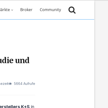
ärkte
Broker
Community
udie und
sezeit
5664 Aufrufe
erstellers K+S
in