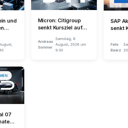
Micron: Citigroup
ein und
SAP Ak
senkt Kursziel auf
en
senkt K
1.150 Dollar
220 Eu
Samstag, 8
Andreas
August,
August, 2026 um
Felix
Sa
Sommer
40
9:30
Baarz
20
MEN
al 07
naten