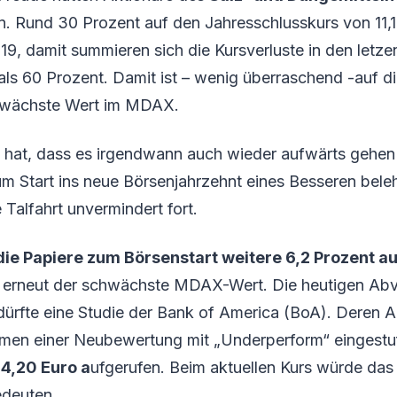
n. Rund 30 Prozent auf den Jahresschlusskurs von 11,11
019, damit summieren sich die Kursverluste in den letze
ls 60 Prozent. Damit ist – wenig überraschend -auf d
hwächste Wert im MDAX.
 hat, dass es irgendwann auch wieder aufwärts gehen 
m Start ins neue Börsenjahrzehnt eines Besseren bele
 Talfahrt unvermindert fort.
die Papiere zum Börsenstart weitere 6,2 Prozent au
ll erneut der schwächste MDAX-Wert. Die heutigen Ab
dürfte eine Studie der Bank of America (BoA). Deren 
hmen einer Neubewertung mit „Underperform“ eingestuf
 4,20 Euro a
ufgerufen. Beim aktuellen Kurs würde das 
edeuten.