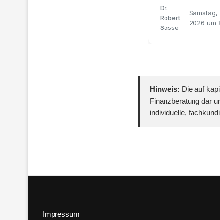
ersetzt
Dr.
Samstag, 
Robert
2026 um 
Sasse
Hinweis:
Die auf kapi
Finanzberatung dar un
individuelle, fachkun
Impressum