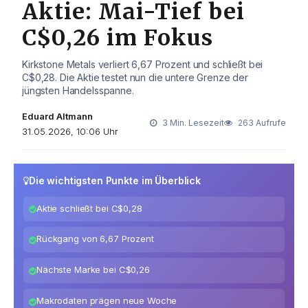
Aktie: Mai-Tief bei
C$0,26 im Fokus
Kirkstone Metals verliert 6,67 Prozent und schließt bei
C$0,28. Die Aktie testet nun die untere Grenze der
jüngsten Handelsspanne.
Eduard Altmann
3 Min. Lesezeit
263 Aufrufe
31.05.2026, 10:06 Uhr
Die wichtigsten Punkte im Überblick
Aktie schließt bei C$0,28
Rückgang von 6,67 Prozent
Nächste Marke bei C$0,26
Makrodaten prägen neue Woche