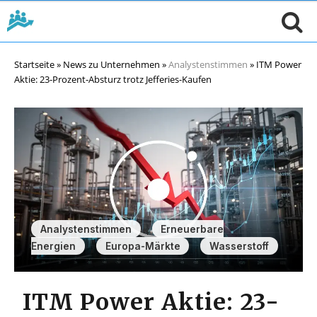
Startseite
»
News zu Unternehmen
»
Analystenstimmen
»
ITM Power
Aktie: 23-Prozent-Absturz trotz Jefferies-Kaufen
,
Analystenstimmen
Erneuerbare
,
,
Energien
Europa-Märkte
Wasserstoff
ITM Power Aktie: 23-