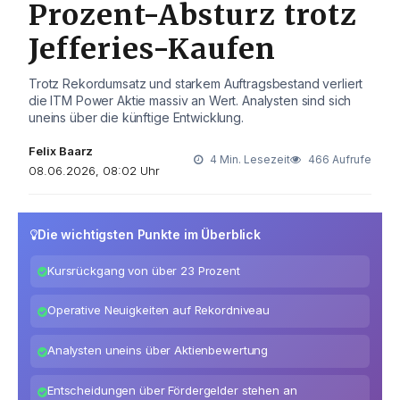
Prozent-Absturz trotz
Jefferies-Kaufen
Trotz Rekordumsatz und starkem Auftragsbestand verliert
die ITM Power Aktie massiv an Wert. Analysten sind sich
uneins über die künftige Entwicklung.
Felix Baarz
4 Min. Lesezeit
466 Aufrufe
08.06.2026, 08:02 Uhr
Die wichtigsten Punkte im Überblick
Kursrückgang von über 23 Prozent
Operative Neuigkeiten auf Rekordniveau
Analysten uneins über Aktienbewertung
Entscheidungen über Fördergelder stehen an