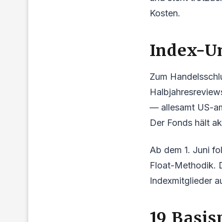
Kosten.
Index-U
Zum Handelsschlu
Halbjahresrevie
— allesamt US-am
Der Fonds hält akt
Ab dem 1. Juni fo
Float-Methodik. 
Indexmitglieder a
19 Basis