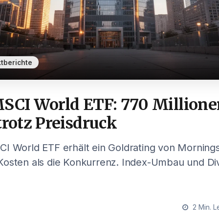
tberichte
MSCI World ETF: 770 Millione
trotz Preisdruck
I World ETF erhält ein Goldrating von Morningst
Kosten als die Konkurrenz. Index-Umbau und Di
2 Min. L