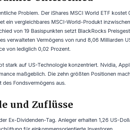
gentliche Problem. Der iShares MSCI World ETF kostet 
tet ein vergleichbares MSCI-World-Produkt inzwischen
chied von 19 Basispunkten setzt BlackRocks Preisgest
nes verwalteten Vermögens von rund 8,06 Milliarden US
ce von lediglich 0,02 Prozent.
ibt stark auf US-Technologie konzentriert. Nvidia, App
ormance maßgeblich. Die zehn größten Positionen ma
t des Fondsvermögens aus.
e und Zuflüsse
 der Ex-Dividenden-Tag. Anleger erhalten 1,26 US-Dolla
schüttung für einkommensorientierte Investoren.