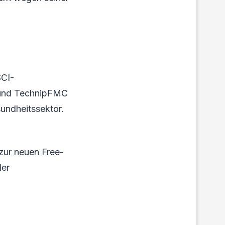
SCI-
 und TechnipFMC
undheitssektor.
 zur neuen Free-
ler