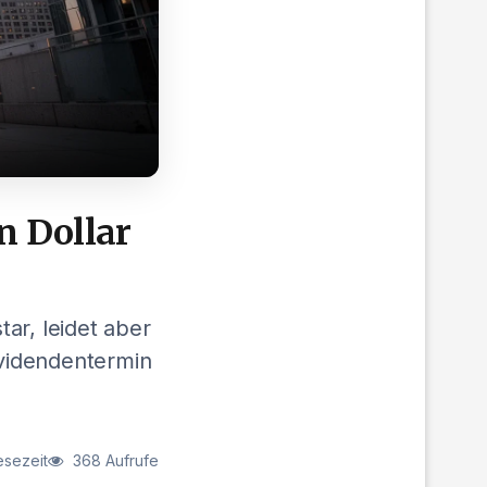
n Dollar
ar, leidet aber
videndentermin
esezeit
368 Aufrufe