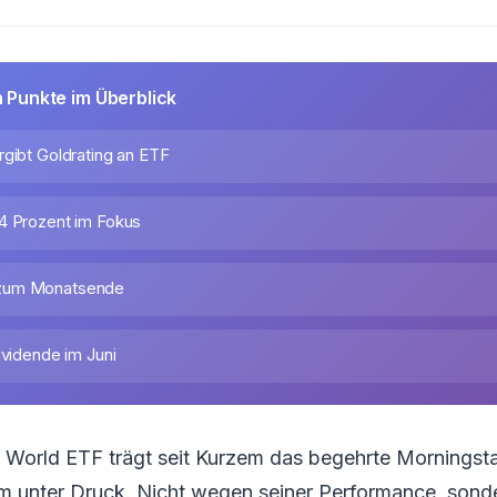
n Punkte im Überblick
rgibt Goldrating an ETF
4 Prozent im Fokus
zum Monatsende
ividende im Juni
 World ETF trägt seit Kurzem das begehrte Morningst
em unter Druck. Nicht wegen seiner Performance, sond