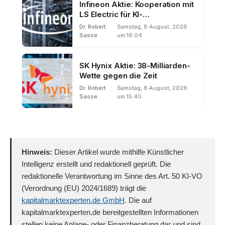
Infineon Aktie: Kooperation mit
LS Electric für KI-
Rechenzentren
Dr. Robert
Samstag, 8 August, 2026
Sasse
um 16:04
SK Hynix Aktie: 38-Milliarden-
Wette gegen die Zeit
Dr. Robert
Samstag, 8 August, 2026
Sasse
um 15:40
Hinweis:
Dieser Artikel wurde mithilfe Künstlicher
Intelligenz erstellt und redaktionell geprüft. Die
redaktionelle Verantwortung im Sinne des Art. 50 KI-VO
(Verordnung (EU) 2024/1689) trägt die
kapitalmarktexperten.de GmbH
. Die auf
kapitalmarktexperten.de bereitgestellten Informationen
stellen keine Anlage- oder Finanzberatung dar und sind