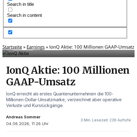
Search in title
Search in content
,
Startseite
Earnings
»
Earnings
»
Nasdaq
IonQ Aktie: 100 Millionen GAAP-Umsatz
IonQ Aktie: 100 Millionen
GAAP-Umsatz
IonQ erreicht als erstes Quantenunternehmen die 100-
Millionen-Dollar-Umsatzmarke, verzeichnet aber operative
Verluste und Kursrückgänge.
Andreas Sommer
3 Min. Lesezeit
236 Aufrufe
04.06.2026, 11:26 Uhr