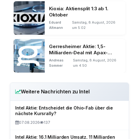
Kioxia: Aktiensplit 1:3 ab 1.
Oktober
Eduard
Samstag, 8 August, 2026
Altmann
um 5:02
Gerresheimer Aktie: 1,5-
Milliarden-Deal mit Apax-
Beratung
Andreas
Samstag, 8 August, 2026
Sommer
um 4:50
Weitere Nachrichten zu Intel
Intel Aktie: Entscheidet die Ohio-Fab über die
nächste Kursrally?
07.08.2026
137
Intel Aktie: 16,1 Milliarden Umsatz, 11 Milliarden