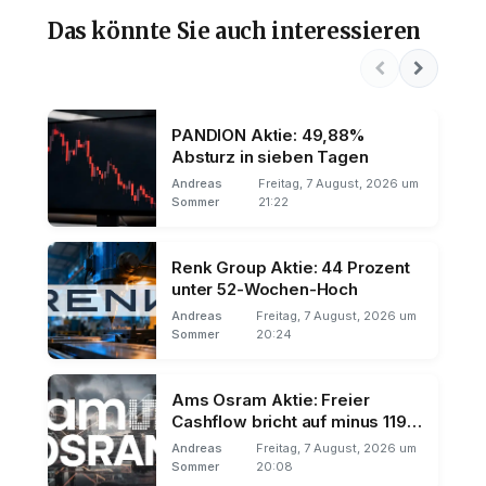
Das könnte Sie auch interessieren
PANDION Aktie: 49,88%
Absturz in sieben Tagen
Andreas
Freitag, 7 August, 2026 um
Sommer
21:22
Renk Group Aktie: 44 Prozent
unter 52-Wochen-Hoch
Andreas
Freitag, 7 August, 2026 um
Sommer
20:24
Ams Osram Aktie: Freier
Cashflow bricht auf minus 119
Millionen
Andreas
Freitag, 7 August, 2026 um
Sommer
20:08