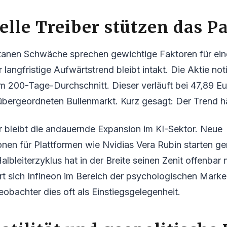
elle Treiber stützen das P
anen Schwäche sprechen gewichtige Faktoren für ein
r langfristige Aufwärtstrend bleibt intakt. Die Aktie no
m 200-Tage-Durchschnitt. Dieser verläuft bei 47,89 E
bergeordneten Bullenmarkt. Kurz gesagt: Der Trend hä
er bleibt die andauernde Expansion im KI-Sektor. Neue
nen für Plattformen wie Nvidias Vera Rubin starten ger
lbleiterzyklus hat in der Breite seinen Zenit offenbar 
siert sich Infineon im Bereich der psychologischen Mark
bachter dies oft als Einstiegsgelegenheit.