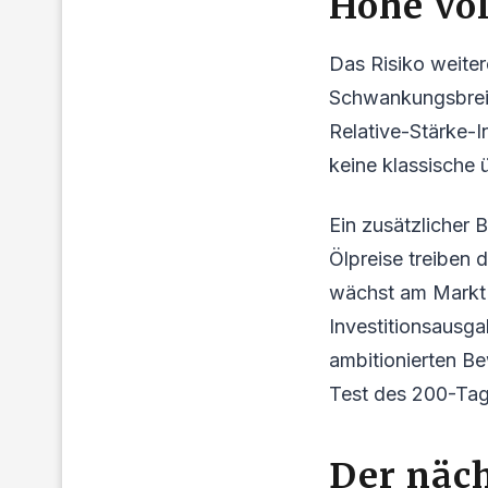
Hohe Vol
Das Risiko weitere
Schwankungsbreit
Relative-Stärke-I
keine klassische 
Ein zusätzlicher 
Ölpreise treiben 
wächst am Markt 
Investitionsausga
ambitionierten Be
Test des 200-Tage
Der näch