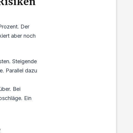
 Risiken
Prozent. Der
kiert aber noch
sten. Steigende
e. Parallel dazu
über. Bei
bschläge. Ein
e