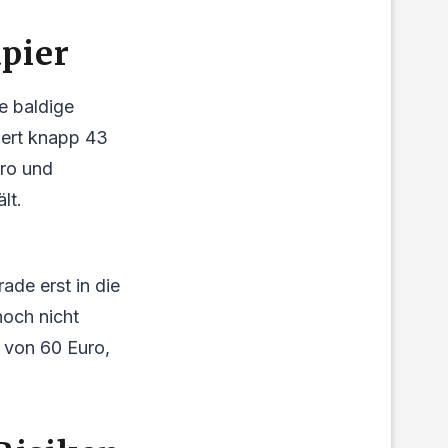
apier
e baldige
tiert knapp 43
uro und
lt.
ade erst in die
noch nicht
e von 60 Euro,