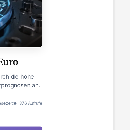
 Euro
urch die hohe
zprognosen an.
esezeit
376 Aufrufe