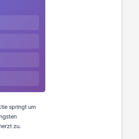
tie springt um
üngsten
herzt zu.