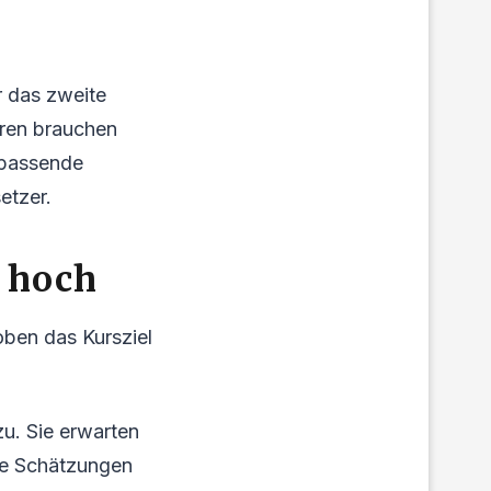
r das zweite
tren brauchen
 passende
etzer.
 hoch
oben das Kursziel
u. Sie erwarten
ie Schätzungen