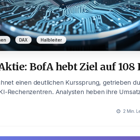
,
,
men
DAX
Halbleiter
Aktie: BofA hebt Ziel auf 108
chnet einen deutlichen Kurssprung, getrieben d
KI-Rechenzentren. Analysten heben ihre Umsat
2 Min. L