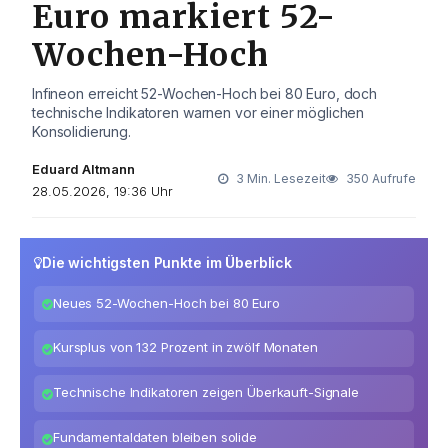
Euro markiert 52-
Wochen-Hoch
Infineon erreicht 52-Wochen-Hoch bei 80 Euro, doch
technische Indikatoren warnen vor einer möglichen
Konsolidierung.
Eduard Altmann
3 Min. Lesezeit
350 Aufrufe
28.05.2026, 19:36 Uhr
Die wichtigsten Punkte im Überblick
Neues 52-Wochen-Hoch bei 80 Euro
Kursplus von 132 Prozent in zwölf Monaten
Technische Indikatoren zeigen Überkauft-Signale
Fundamentaldaten bleiben solide