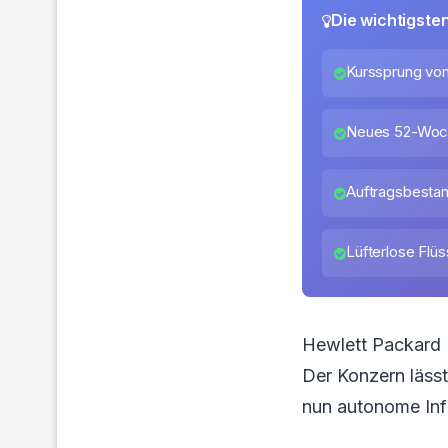
Die wichtigste
Kurssprung von
Neues 52-Woch
Auftragsbestand
Lüfterlose Flü
Hewlett Packard E
Der Konzern lässt
nun autonome Infr