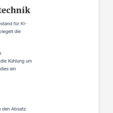
technik
stand für KI-
iegelt die
e
 die Kühlung um
dies ein
n den Absatz