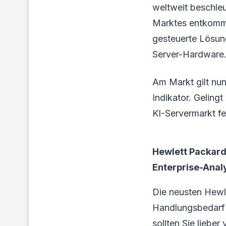
weltweit beschle
Marktes entkommen
gesteuerte Lösun
Server-Hardware
Am Markt gilt nu
Indikator. Geling
KI-Servermarkt fe
Hewlett Packard
Enterprise-Analy
Die neusten Hewl
Handlungsbedarf f
sollten Sie liebe