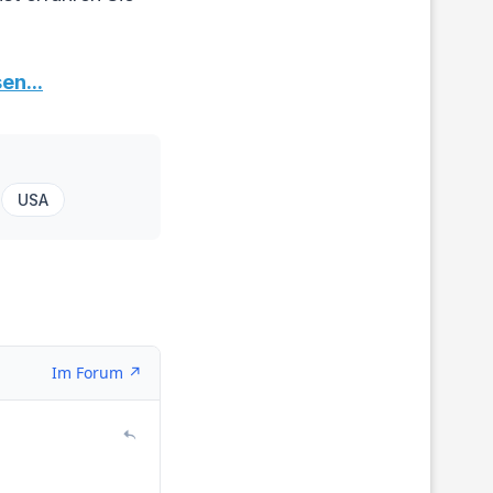
en...
USA