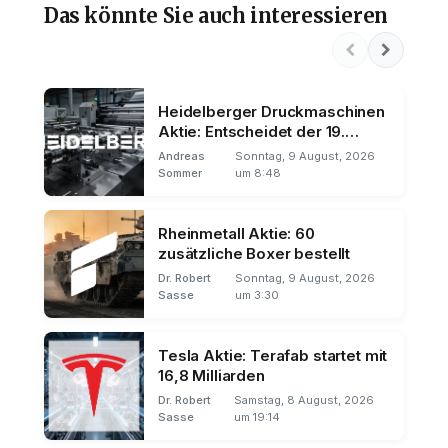
Das könnte Sie auch interessieren
Heidelberger Druckmaschinen
Aktie: Entscheidet der 19.
August über den Trend?
Andreas
Sonntag, 9 August, 2026
Sommer
um 8:48
Rheinmetall Aktie: 60
zusätzliche Boxer bestellt
Dr. Robert
Sonntag, 9 August, 2026
Sasse
um 3:30
Tesla Aktie: Terafab startet mit
16,8 Milliarden
Dr. Robert
Samstag, 8 August, 2026
Sasse
um 19:14