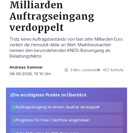
Milliarden
Auftragseingang
verdoppelt
Trotz eines Auftragsbestands von fast zehn Milliarden Euro
verliert die Hensoldt-Aktie an Wert. Marktbeobachter
nennen den bevorstehenden KNDS-Börsengang als
Belastungsfaktor.
Andreas Sommer
3 Min. Lesezeit
457 Aufrufe
08.06.2026, 13:10 Uhr
Die wichtigsten Punkte im Überblick
Auftragseingang im ersten Quartal verdoppelt
Prognose für Free Cashflow angehoben