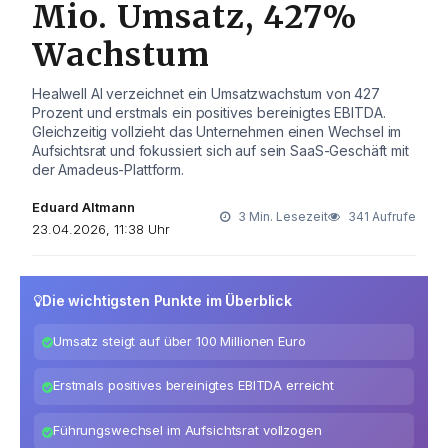
Mio. Umsatz, 427%
Wachstum
Healwell AI verzeichnet ein Umsatzwachstum von 427
Prozent und erstmals ein positives bereinigtes EBITDA.
Gleichzeitig vollzieht das Unternehmen einen Wechsel im
Aufsichtsrat und fokussiert sich auf sein SaaS-Geschäft mit
der Amadeus-Plattform.
Eduard Altmann
3 Min. Lesezeit
341 Aufrufe
23.04.2026, 11:38 Uhr
Die wichtigsten Punkte im Überblick
Umsatz steigt auf über 100 Millionen Euro
Erstmals positives bereinigtes EBITDA erreicht
Führungswechsel im Aufsichtsrat vollzogen