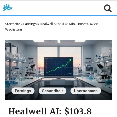
Startseite
»
Earnings
»
Healwell AI: $103.8 Mio. Umsatz, 427%
Wachstum
,
,
Earnings
Gesundheit
Übernahmen
Healwell AI: $103.8