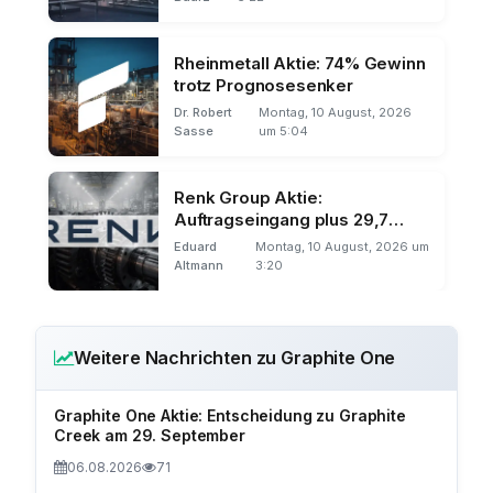
Rheinmetall Aktie: 74% Gewinn
trotz Prognosesenker
Dr. Robert
Montag, 10 August, 2026
Sasse
um 5:04
Renk Group Aktie:
Auftragseingang plus 29,7
Prozent
Eduard
Montag, 10 August, 2026 um
Altmann
3:20
Weitere Nachrichten zu Graphite One
Graphite One Aktie: Entscheidung zu Graphite
Creek am 29. September
06.08.2026
71