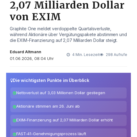
2,07 Milliarden Dollar
von EXIM
Graphite One meldet verdoppelte Quartalsverluste,
während Aktionäre über Vergütungspakete abstimmen und
die EXIM-Finanzierung auf 2,07 Milliarden Dollar steigt.
Eduard Altmann
4 Min. Lesezeit
298 Aufrufe
01.06.2026, 08:04 Uhr
Die wichtigsten Punkte im Überblick
Nettoverlust auf 3,03 Millionen Dollar gestiegen
Aktionäre stimmen am 26. Juni ab
EXIM-Finanzierung auf 2,07 Milliarden Dollar erhöht
FAST-41-Genehmigungsprozess läuft