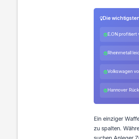
Die wichtigste
E.ON profitiert
Rheinmetall le
Volkswagen vor
Hannover Rück 
Ein einziger Waff
zu spalten. Währe
suchen Anleger Z