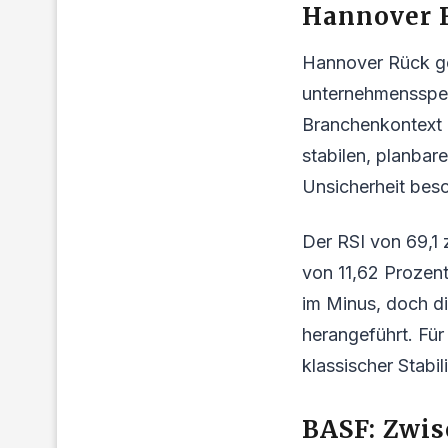
Hannover R
Hannover Rück gew
unternehmensspezi
Branchenkontext e
stabilen, planbar
Unsicherheit beso
Der RSI von 69,1 
von 11,62 Prozent
im Minus, doch di
herangeführt. Für
klassischer Stabi
BASF: Zwi