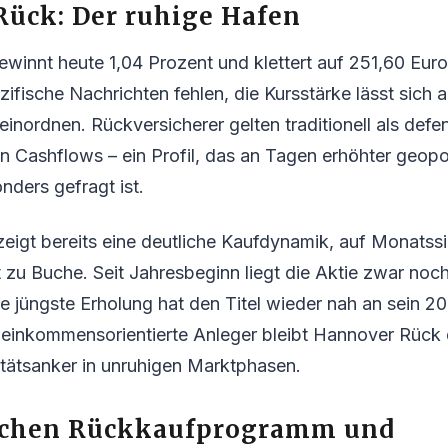
ück: Der ruhige Hafen
innt heute 1,04 Prozent und klettert auf 251,60 Euro
fische Nachrichten fehlen, die Kursstärke lässt sich a
inordnen. Rückversicherer gelten traditionell als defe
en Cashflows – ein Profil, das an Tagen erhöhter geopol
nders gefragt ist.
zeigt bereits eine deutliche Kaufdynamik, auf Monatssic
 zu Buche. Seit Jahresbeginn liegt die Aktie zwar noc
e jüngste Erholung hat den Titel wieder nah an sein 2
 einkommensorientierte Anleger bleibt Hannover Rück 
litätsanker in unruhigen Marktphasen.
schen Rückkaufprogramm und