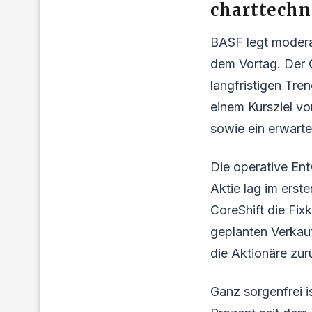
charttech
BASF legt moderat
dem Vortag. Der 
langfristigen Tre
einem Kursziel v
sowie ein erwarte
Die operative Ent
Aktie lag im ers
CoreShift die Fix
geplanten Verkau
die Aktionäre zu
Ganz sorgenfrei i