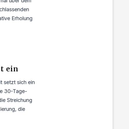
imal über dem
achlassenden
ative Erholung
t ein
t setzt sich ein
die 30-Tage-
die Streichung
erung, die