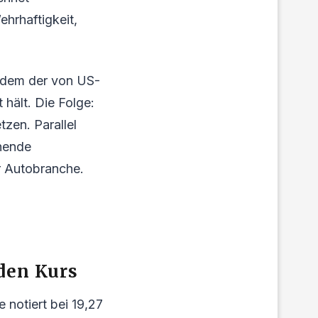
hrhaftigkeit,
chdem der von US-
 hält. Die Folge:
tzen. Parallel
hende
r Autobranche.
den Kurs
 notiert bei 19,27