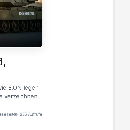
d,
h
wie E.ON legen
e verzeichnen.
esezeit
235 Aufrufe