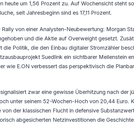
ein heute um 1,56 Prozent zu. Auf Wochensicht steht so
uche, seit Jahresbeginn sind es 17,11 Prozent.
e Rally von einer Analysten-Neubewertung: Morgan Sta
angehoben und die Aktie auf Overweight gesetzt. Zusät
 die Politik, die den Einbau digitaler Stromzähler besc
ausbauprojekt Suedlink ein sichtbarer Meilenstein er
er wie E.ON verbessert das perspektivisch die Planbar
signalisiert zwar eine gewisse Überhitzung nach der jü
 noch unter seinem 52-Wochen-Hoch von 20,44 Euro. Ku
ie von der klassischen Flucht in defensive Substanzwerte
torisch abgesicherten Netzinvestitionen die Geschichte