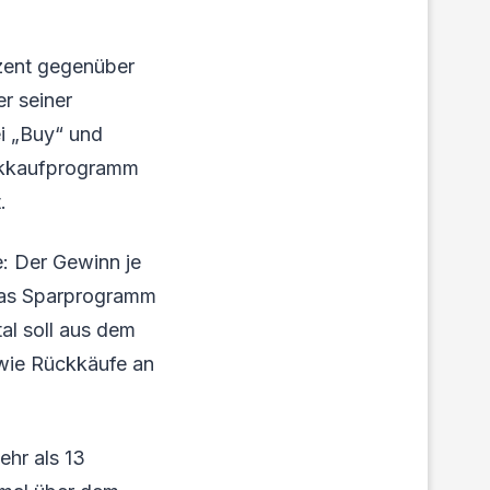
ozent gegenüber
r seiner
ei „Buy“ und
ückkaufprogramm
.
e: Der Gewinn je
 das Sparprogramm
tal soll aus dem
owie Rückkäufe an
ehr als 13