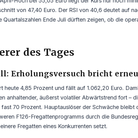
April-Hoch bei 55,05 Euro liegt der Kurs nur noch min
hnitt von 47,40 Euro. Der RSI von 40,6 deutet auf n
e Quartalszahlen Ende Juli dürften zeigen, ob die oper
ierer des Tages
l: Erholungsversuch bricht erneu
rt heute 4,85 Prozent und fällt auf 1.062,20 Euro. Dami
en anhaltender, äußerst volatiler Abwärtstrend fort – 
 bei fast 70 Prozent. Hauptauslöser der Schwäche bleibt 
hweren F126-Fregattenprogramms durch die Bundesregi
leinere Fregatten eines Konkurrenten setzt.