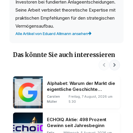
Investoren bei fundierten Anlageentscheidungen.
Seine Arbeit verbindet theoretische Expertise mit
praktischen Empfehlungen für den strategischen
Vermögensaufbau.
Alle Artikel von Eduard Altmann ansehen
Das könnte Sie auch interessieren
Alphabet: Warum der Markt die
eigentliche Geschichte
übersieht
Carsten
Freitag, 7 August, 2026 um
Müller
5:30
ECHOIQ Aktie: 498 Prozent
Gewinn seit Jahresbeginn
Felix
Mittwoch, 5 August, 2026 um