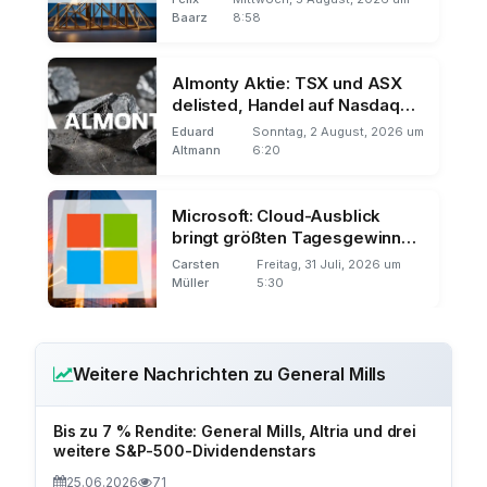
Baarz
8:58
Almonty Aktie: TSX und ASX
delisted, Handel auf Nasdaq
und Frankfurt
Eduard
Sonntag, 2 August, 2026 um
Altmann
6:20
Microsoft: Cloud-Ausblick
bringt größten Tagesgewinn
der Börsengeschichte
Carsten
Freitag, 31 Juli, 2026 um
Müller
5:30
Weitere Nachrichten zu General Mills
Bis zu 7 % Rendite: General Mills, Altria und drei
weitere S&P-500-Dividendenstars
25.06.2026
71