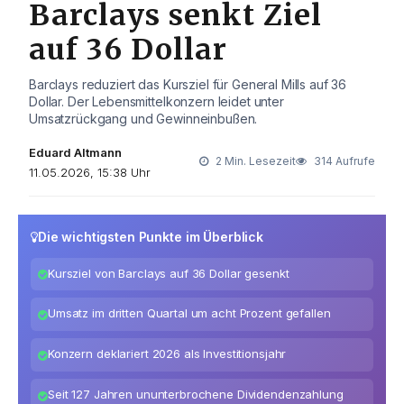
Barclays senkt Ziel
auf 36 Dollar
Barclays reduziert das Kursziel für General Mills auf 36
Dollar. Der Lebensmittelkonzern leidet unter
Umsatzrückgang und Gewinneinbußen.
Eduard Altmann
2 Min. Lesezeit
314 Aufrufe
11.05.2026, 15:38 Uhr
Die wichtigsten Punkte im Überblick
Kursziel von Barclays auf 36 Dollar gesenkt
Umsatz im dritten Quartal um acht Prozent gefallen
Konzern deklariert 2026 als Investitionsjahr
Seit 127 Jahren ununterbrochene Dividendenzahlung