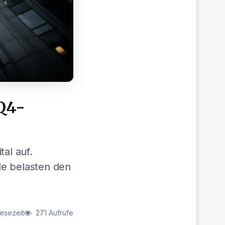
 Q4-
al auf.
de belasten den
Lesezeit
271 Aufrufe