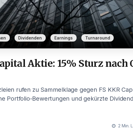
,
,
,
men
Dividenden
Earnings
Turnaround
pital Aktie: 15% Sturz nach
leien rufen zu Sammelklage gegen FS KKR Capit
che Portfolio-Bewertungen und gekürzte Dividen
2 Min. 