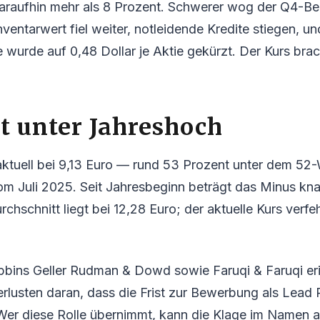
daraufhin mehr als 8 Prozent. Schwerer wog der Q4-Be
ventarwert fiel weiter, notleidende Kredite stiegen, un
 wurde auf 0,48 Dollar je Aktie gekürzt. Der Kurs bra
t unter Jahreshoch
t aktuell bei 9,13 Euro — rund 53 Prozent unter dem 
om Juli 2025. Seit Jahresbeginn beträgt das Minus kn
hschnitt liegt bei 12,28 Euro; der aktuelle Kurs verfe
bbins Geller Rudman & Dowd sowie Faruqi & Faruqi er
erlusten daran, dass die Frist zur Bewerbung als Lead P
Wer diese Rolle übernimmt, kann die Klage im Namen al