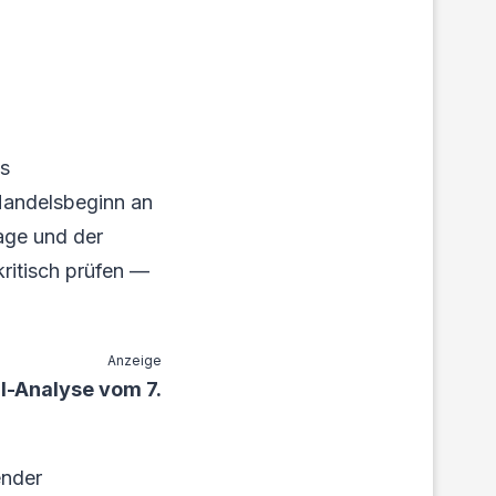
es
 Handelsbeginn an
age und der
ritisch prüfen —
Anzeige
l-Analyse vom 7.
ender