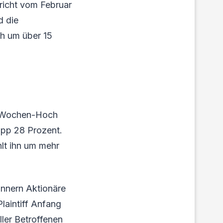
richt vom Februar
d die
ch um über 15
52-Wochen-Hoch
app 28 Prozent.
hlt ihn um mehr
innern Aktionäre
laintiff Anfang
ler Betroffenen