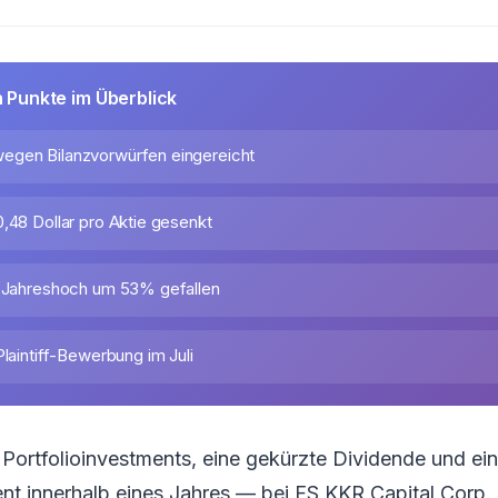
n Punkte im Überblick
egen Bilanzvorwürfen eingereicht
0,48 Dollar pro Aktie gesenkt
t Jahreshoch um 53% gefallen
Plaintiff-Bewerbung im Juli
Portfolioinvestments, eine gekürzte Dividende und ei
nt innerhalb eines Jahres — bei FS KKR Capital Corp. 