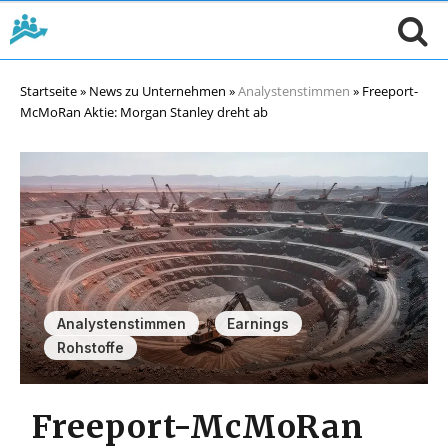
Startseite
»
News zu Unternehmen
»
Analystenstimmen
»
Freeport-
McMoRan Aktie: Morgan Stanley dreht ab
,
,
Analystenstimmen
Earnings
Rohstoffe
Freeport-McMoRan