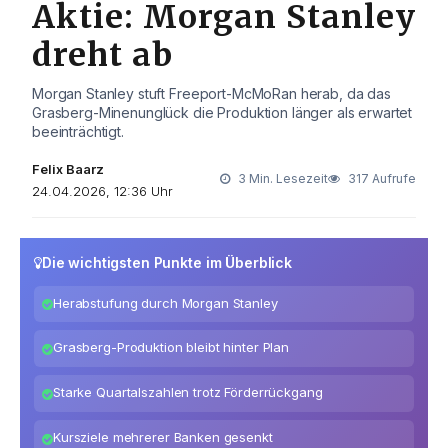
Aktie: Morgan Stanley
dreht ab
Morgan Stanley stuft Freeport-McMoRan herab, da das
Grasberg-Minenunglück die Produktion länger als erwartet
beeinträchtigt.
Felix Baarz
3 Min. Lesezeit
317 Aufrufe
24.04.2026, 12:36 Uhr
Die wichtigsten Punkte im Überblick
Herabstufung durch Morgan Stanley
Grasberg-Produktion bleibt hinter Plan
Starke Quartalszahlen trotz Förderrückgang
Kursziele mehrerer Banken gesenkt