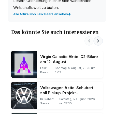
Lesern Orientierung in einer sich wandelnden
Wirtschaftswelt zu bieten.
Alle Artikel von Felix Baarz ansehen
Das könnte Sie auch interessieren
Virgin Galactic Aktie: Q2-Bilanz
am 12. August
Felix
Sonntag, 9 August, 2026 um
Baarz
5:02
Volkswagen Aktie: Schubert
soll Pickup-Projekt
vorantreiben
Dr. Robert
Samstag, 8 August, 2026
Sasse
um 19:30