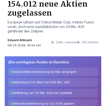
154.012 neue Aktien
zugelassen
European Lithium und Critical Metals Corp. treiben Fusion
voran, doch eine Liquiditätslücke von 24 Mio. AUD
gefährdet den Zeitplan.
Eduard Altmann
3 Min. Lesezeit
363 Aufrufe
08.05.2026, 18:54 Uhr
Die wichtigsten Punkte im Überblick
Exklusivitätsvereinbarung bis Mai verlängert
Aktientausch im Wert von 835 Mio. USD
Fehlbetrag von 24 Mio. AUD bei Liquidität
Aktionärsabstimmung für Q3 2026 geplant