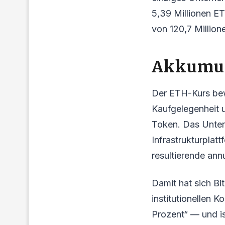
5,39 Millionen E
von 120,7 Million
Akkumul
Der ETH-Kurs bewe
Kaufgelegenheit 
Token. Das Untern
Infrastrukturpla
resultierende annu
Damit hat sich Bi
institutionellen 
Prozent“ — und i