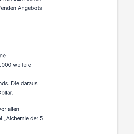
ufenden Angebots
ine
.000 weitere
nds. Die daraus
ollar.
or allen
el „Alchemie der 5