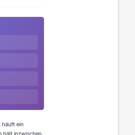
häuft ein
s hält inzwischen