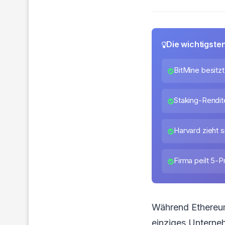
Die wichtigste
BitMine besitzt
Staking-Rendite
Harvard zieht 
Firma peilt 5-
Während Ethereum
einziges Unterneh