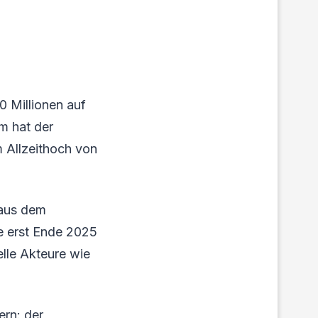
 Millionen auf
m hat der
m Allzeithoch von
 aus dem
e erst Ende 2025
elle Akteure wie
ern: der