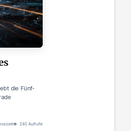
es
ebt die Fünf-
rade
esezeit
240 Aufrufe