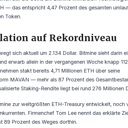
TH — das entspricht 4,47 Prozent des gesamten umla
en Token.
ation auf Rekordniveau
gt sich aktuell um 2.134 Dollar. Bitmine sieht darin e
und erwarb allein in der vergangenen Woche knapp 112
ehmen stakt bereits 4,71 Millionen ETH über seine
ttform MAVAN — mehr als 87 Prozent des Gesamtbesta
alisierte Staking-Rendite liegt bei rund 276 Millionen D
tmine zur weltgrößten ETH-Treasury entwickelt, noch v
Konkurrenten. Firmenchef Tom Lee nennt das erklärte Zi
st 89 Prozent des Weges dorthin.