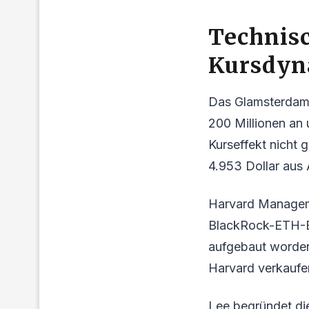
Technis
Kursdy
Das Glamsterdam-
200 Millionen an
Kurseffekt nicht 
4.953 Dollar aus
Harvard Managem
BlackRock-ETH-ET
aufgebaut worden 
Harvard verkaufe
Lee begründet die