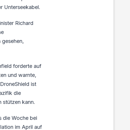
her Unterseekabel.
nister Richard
me
n gesehen,
field forderte auf
ten und warnte,
 DroneShield ist
zifik die
 stützen kann.
s die Woche bei
ation im April auf