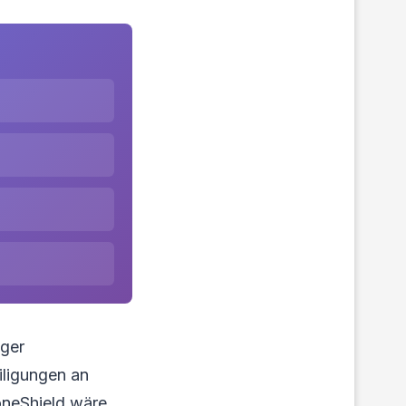
nger
iligungen an
oneShield wäre