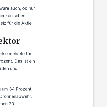
wäre auch, ob nur
merikanischen
iz für die Aktie.
ektor
rise meldete für
zent. Das ist ein
örden und
g um 34 Prozent
r Drohnenabwehr.
tehen 20