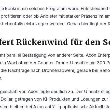
 wie konkret ein solches Programm wäre. Entscheidend 
rofitieren oder ob Anbieter mit starker Präsenz im a
t ebenfalls einbezogen werden. Genau hier liegt der Re
fert Rückenwind für den S
 parallel Bestätigung von anderer Seite. Axon Enterp
l ein Wachstum der Counter-Drone-Umsätze um 300 Pro
ür die Nachfrage nach Drohnenabwehr, gerade bei Beh
n.
eschäft von Axon legte deutlich zu. Der Umsatz stie
n Dollar, getragen von KI-Produkten und Lösungen zu
sten bleiben bei Axon auffällig optimistisch: Aktuell s