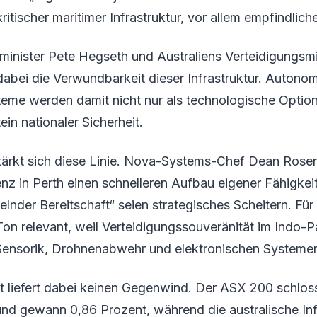
ritischer maritimer Infrastruktur, vor allem empfindlic
inister Pete Hegseth und Australiens Verteidigungsmi
abei die Verwundbarkeit dieser Infrastruktur. Autono
teme werden damit nicht nur als technologische Optio
in nationaler Sicherheit.
stärkt sich diese Linie. Nova-Systems-Chef Dean Rosen
z in Perth einen schnelleren Aufbau eigener Fähigkei
lnder Bereitschaft“ seien strategisches Scheitern. Für
 Ton relevant, weil Verteidigungssouveränität im Indo-Pa
ensorik, Drohnenabwehr und elektronischen Systemen
kt liefert dabei keinen Gegenwind. Der ASX 200 schlos
nd gewann 0,86 Prozent, während die australische Infl