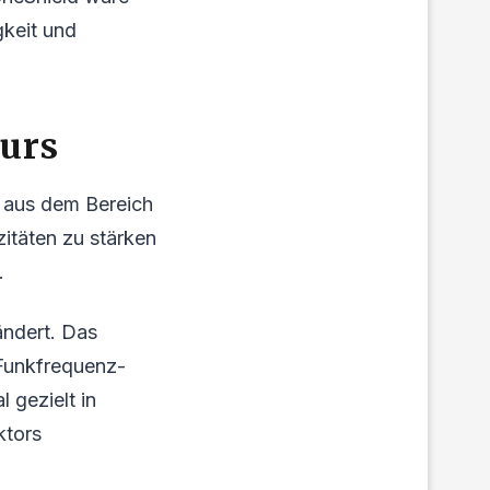
gkeit und
urs
n aus dem Bereich
itäten zu stärken
.
ändert. Das
 Funkfrequenz-
 gezielt in
ktors