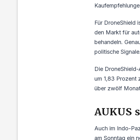
Kaufempfehlunge
Für DroneShield i
den Markt für au
behandeln. Genau
politische Signale
Die DroneShield-
um 1,83 Prozent 
über zwölf Monat
AUKUS s
Auch im Indo-Paz
am Sonntag ein n