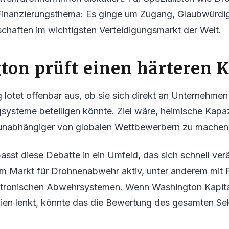
 Finanzierungsthema: Es ginge um Zugang, Glaubwürdi
chaften im wichtigsten Verteidigungsmarkt der Welt.
on prüft einen härteren K
lotet offenbar aus, ob sie sich direkt an Unternehme
ysteme beteiligen könnte. Ziel wäre, heimische Kapaz
 unabhängiger von globalen Wettbewerbern zu machen
asst diese Debatte in ein Umfeld, das sich schnell ver
im Markt für Drohnenabwehr aktiv, unter anderem mit
ktronischen Abwehrsystemen. Wenn Washington Kapital
ien lenkt, könnte das die Bewertung des gesamten Se