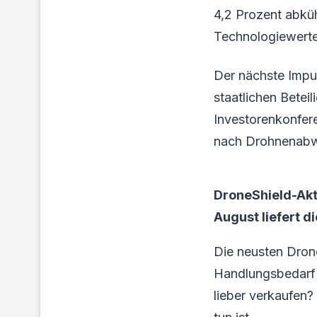
4,2 Prozent abküh
Technologiewerte 
Der nächste Impu
staatlichen Betei
Investorenkonfer
nach Drohnenabwe
DroneShield-Akt
August liefert d
Die neusten Dron
Handlungsbedarf f
lieber verkaufen?