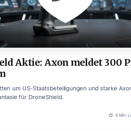
eld Aktie: Axon meldet 300 P
m
atten um US-Staatsbeteiligungen und starke Axo
antasie für DroneShield.
4 Min. L