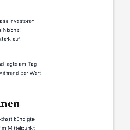
dass Investoren
s Nische
stark auf
nd legte am Tag
 während der Wert
hnen
chaft kündigte
Im Mittelpunkt