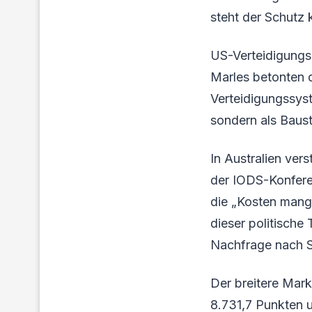
steht der Schutz k
US-Verteidigungsm
Marles betonten d
Verteidigungssys
sondern als Bauste
In Australien ver
der IODS-Konferen
die „Kosten mange
dieser politische
Nachfrage nach S
Der breitere Mar
8.731,7 Punkten u