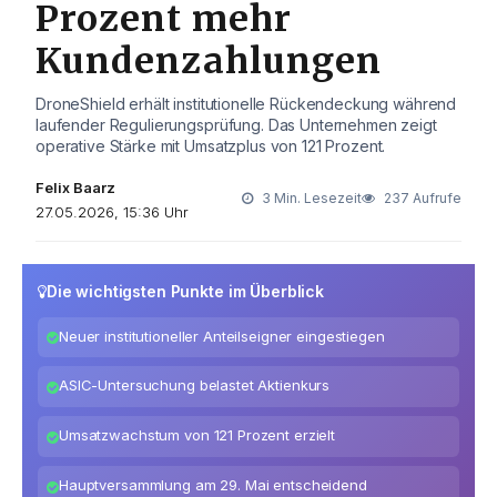
Prozent mehr
Kundenzahlungen
DroneShield erhält institutionelle Rückendeckung während
laufender Regulierungsprüfung. Das Unternehmen zeigt
operative Stärke mit Umsatzplus von 121 Prozent.
Felix Baarz
3 Min. Lesezeit
237 Aufrufe
27.05.2026, 15:36 Uhr
Die wichtigsten Punkte im Überblick
Neuer institutioneller Anteilseigner eingestiegen
ASIC-Untersuchung belastet Aktienkurs
Umsatzwachstum von 121 Prozent erzielt
Hauptversammlung am 29. Mai entscheidend