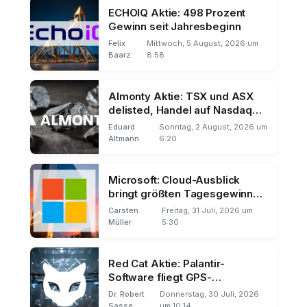
ECHOIQ Aktie: 498 Prozent
Gewinn seit Jahresbeginn
Felix
Mittwoch, 5 August, 2026 um
Baarz
8:58
Almonty Aktie: TSX und ASX
delisted, Handel auf Nasdaq
und Frankfurt
Eduard
Sonntag, 2 August, 2026 um
Altmann
6:20
Microsoft: Cloud-Ausblick
bringt größten Tagesgewinn
der Börsengeschichte
Carsten
Freitag, 31 Juli, 2026 um
Müller
5:30
Red Cat Aktie: Palantir-
Software fliegt GPS-
unabhängig
Dr. Robert
Donnerstag, 30 Juli, 2026
Sasse
um 10:14