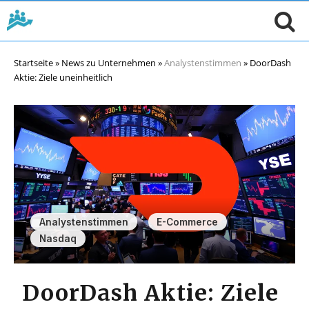
Startseite
»
News zu Unternehmen
»
Analystenstimmen
»
DoorDash
Aktie: Ziele uneinheitlich
,
,
Analystenstimmen
E-Commerce
Nasdaq
DoorDash Aktie: Ziele