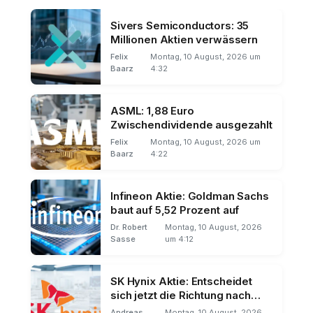
Sivers Semiconductors: 35
Millionen Aktien verwässern
Felix
Montag, 10 August, 2026 um
Baarz
4:32
ASML: 1,88 Euro
Zwischendividende ausgezahlt
Felix
Montag, 10 August, 2026 um
Baarz
4:22
Infineon Aktie: Goldman Sachs
baut auf 5,52 Prozent auf
Dr. Robert
Montag, 10 August, 2026
Sasse
um 4:12
SK Hynix Aktie: Entscheidet
sich jetzt die Richtung nach
dem Kursbeben?
Andreas
Montag, 10 August, 2026