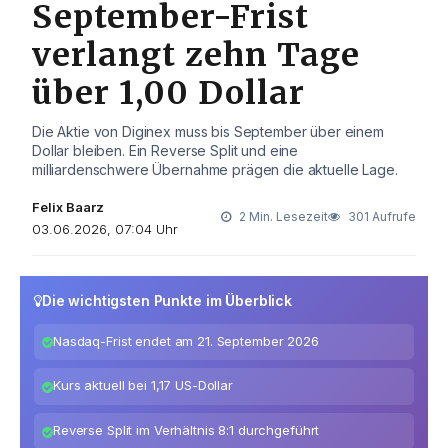
September-Frist
verlangt zehn Tage
über 1,00 Dollar
Die Aktie von Diginex muss bis September über einem
Dollar bleiben. Ein Reverse Split und eine
milliardenschwere Übernahme prägen die aktuelle Lage.
Felix Baarz
2 Min. Lesezeit
301 Aufrufe
03.06.2026, 07:04 Uhr
Die wichtigsten Punkte im Überblick
Nasdaq-Frist endet am 21. September 2026
Kurs aktuell bei 1,17 US-Dollar
Reverse Split im Verhältnis 8:1 durchgeführt