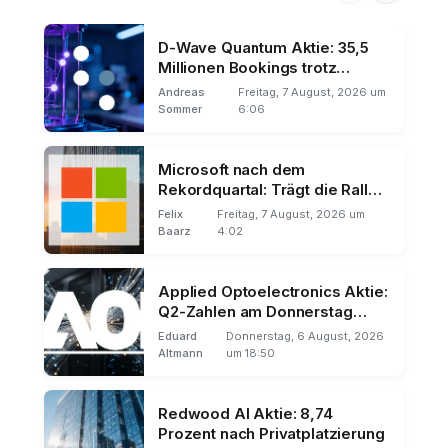
D-Wave Quantum Aktie: 35,5
Millionen Bookings trotz
Umsatz-Miss
Andreas
Freitag, 7 August, 2026 um
Sommer
6:06
Microsoft nach dem
Rekordquartal: Trägt die Rally
über den 11. August hinaus?
Felix
Freitag, 7 August, 2026 um
Baarz
4:02
Applied Optoelectronics Aktie:
Q2-Zahlen am Donnerstag
nach US-Börsenschluss
Eduard
Donnerstag, 6 August, 2026
Altmann
um 18:50
Redwood AI Aktie: 8,74
Prozent nach Privatplatzierung