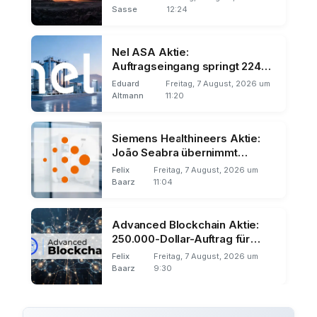
Sasse
12:24
Nel ASA Aktie:
Auftragseingang springt 224
Prozent
Eduard
Freitag, 7 August, 2026 um
Altmann
11:20
Siemens Healthineers Aktie:
João Seabra übernimmt
Amerika
Felix
Freitag, 7 August, 2026 um
Baarz
11:04
Advanced Blockchain Aktie:
250.000-Dollar-Auftrag für
Silencio
Felix
Freitag, 7 August, 2026 um
Baarz
9:30