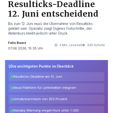
Resulticks-Deadline
12. Juni entscheidend
Bis zum 12. Juni muss die Übernahme von Resulticks
geklärt sein. Operativ zeigt Diginex Fortschritte, der
Aktienkurs bleibt jedoch unter Druck.
Felix Baarz
4 Min. Lesezeit
346 Aufrufe
07.06.2026, 15:35 Uhr
Die wichtigsten Punkte im Überblick
Resulticks-Deadline am 12. Juni
Neue Plattform für Lieferketten integriert
Umsatzwachstum von 203 Prozent
Nasdaq-Warnung wegen Kurs unter 1 USD