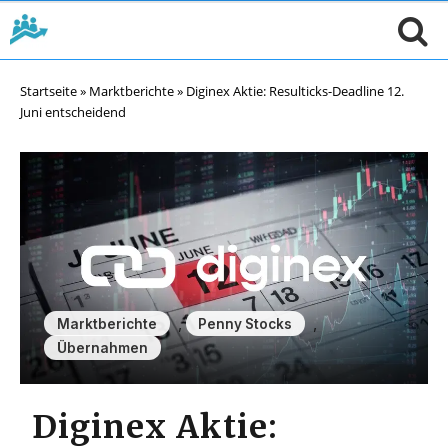
Startseite
»
Marktberichte
»
Diginex Aktie: Resulticks-Deadline 12.
Juni entscheidend
,
,
Marktberichte
Penny Stocks
Übernahmen
Diginex Aktie: