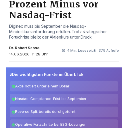
Prozent Minus vor
Nasdaq-Frist
Diginex muss bis September die Nasdaq-
Mindestkursanforderung erfüllen. Trotz strategischer
Fortschritte bleibt der Aktienkurs unter Druck.
Dr. Robert Sasse
4 Min. Lesezeit
379 Aufrufe
14.06.2026, 11:28 Uhr
Die wichtigsten Punkte im Überblick
Aktie notiert unter einem Dollar
Nasdaq-Compliance-Frist bis September
Reverse Split bereits durchgeführt
Operative Fortschritte bei ESG-Lösungen