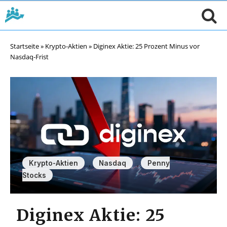
Startseite
»
Krypto-Aktien
»
Diginex Aktie: 25 Prozent Minus vor
Nasdaq-Frist
,
,
Krypto-Aktien
Nasdaq
Penny
Stocks
Diginex Aktie: 25