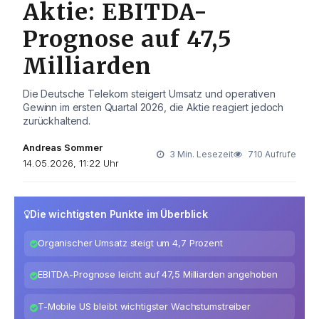
Aktie: EBITDA-
Prognose auf 47,5
Milliarden
Die Deutsche Telekom steigert Umsatz und operativen
Gewinn im ersten Quartal 2026, die Aktie reagiert jedoch
zurückhaltend.
Andreas Sommer
3 Min. Lesezeit
710 Aufrufe
14.05.2026, 11:22 Uhr
Die wichtigsten Punkte im Überblick
Organischer Umsatz steigt um 4,7 Prozent
EBITDA-Prognose leicht auf 47,5 Milliarden angehoben
T-Mobile US bleibt wichtigster Wachstumstreiber