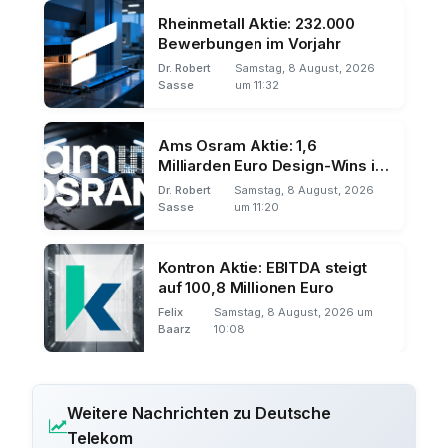
Rheinmetall Aktie: 232.000
Bewerbungen im Vorjahr
Dr. Robert
Samstag, 8 August, 2026
Sasse
um 11:32
Ams Osram Aktie: 1,6
Milliarden Euro Design-Wins im
Q2
Dr. Robert
Samstag, 8 August, 2026
Sasse
um 11:20
Kontron Aktie: EBITDA steigt
auf 100,8 Millionen Euro
Felix
Samstag, 8 August, 2026 um
Baarz
10:08
Weitere Nachrichten zu Deutsche
Telekom